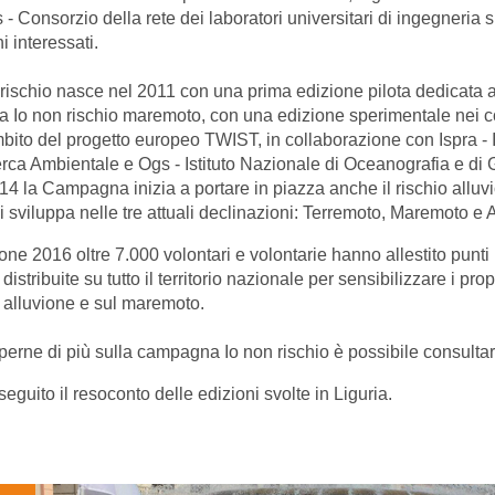
 - Consorzio della rete dei laboratori universitari di ingegneria 
 interessati.
 rischio nasce nel 2011 con una prima edizione pilota dedicata al
ca Io non rischio maremoto, con una edizione sperimentale nei c
mbito del progetto europeo TWIST, in collaborazione con Ispra - I
erca Ambientale e Ogs - Istituto Nazionale di Oceanografia e di
14 la Campagna inizia a portare in piazza anche il rischio alluv
i sviluppa nelle tre attuali declinazioni: Terremoto, Maremoto e 
one 2016 oltre 7.000 volontari e volontarie hanno allestito punti 
distribuite su tutto il territorio nazionale per sensibilizzare i prop
o alluvione e sul maremoto.
perne di più sulla campagna Io non rischio è possibile consultare
seguito il resoconto delle edizioni svolte in Liguria.