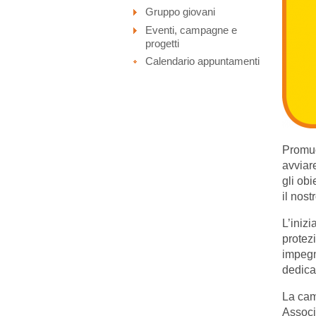
Gruppo giovani
Eventi, campagne e
progetti
Calendario appuntamenti
Promuo
avviare
gli obi
il nos
L’inizi
protez
impegn
dedica
La cam
Associ