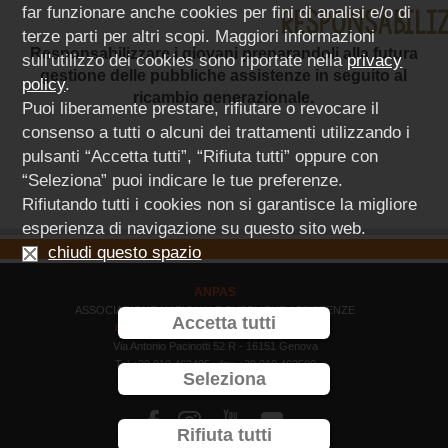
far funzionare anche cookies per fini di analisi e/o di
terze parti per altri scopi. Maggiori informazioni
Responsabilizzare i giovani preparandoli alla futura
sull'utilizzo dei cookies sono riportate nella
privacy
gestione delle pubbliche assistenze in seguito al
policy
.
ricambio generazionale.
Puoi liberamente prestare, rifiutare o revocare il
consenso a tutti o alcuni dei trattamenti utilizzando i
pulsanti “Accetta tutti”, “Rifiuta tutti” oppure con
“Seleziona” puoi indicare le tue preferenze.
Rifiutando tutti i cookies non si garantisce la migliore
esperienza di navigazione su questo sito web.
chiudi questo spazio
ANPAS
ASSOCIAZIONE NAZIONALE PUBBLICHE ASSISTENZE
Accetta tutti
COMITATO REGIONE LIGURIA ODV
Via Antonio Pacinotti 52 R - 16151 Genova
Tel +39 010 463405 - fax +39 010 462500
Seleziona
C.F. 80046830107



Rifiuta tutti