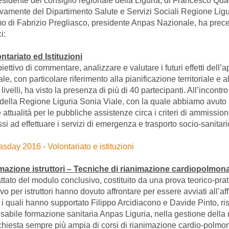
esidente del consiglio regionale della Liguria, di Francesco Qua
tivamente del Dipartimento Salute e Servizi Sociali Regione Lig
imo di Fabrizio Pregliasco, presidente Anpas Nazionale, ha preced
i:
ontariato ed Istituzioni
iettivo di commentare, analizzare e valutare i futuri effetti dell
le, con particolare riferimento alla pianificazione territoriale e 
 livelli, ha visto la presenza di più di 40 partecipanti. All’incontr
 della Regione Liguria Sonia Viale, con la quale abbiamo avuto 
attualità per le pubbliche assistenze circa i criteri di ammissio
i ad effettuare i servizi di emergenza e trasporto socio-sanitari
mazione istruttori – Tecniche di rianimazione cardiopolmona
attato del modulo conclusivo, costituito da una prova teorico-prat
vo per istruttori hanno dovuto affrontare per essere avviati all’af
i, i quali hanno supportato Filippo Arcidiacono e Davide Pinto, ri
sabile formazione sanitaria Anpas Liguria, nella gestione della 
chiesta sempre più ampia di corsi di rianimazione cardio-polmon