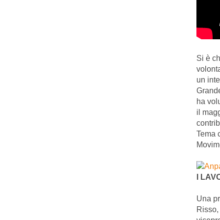
Si è c
volont
un int
Grande
ha vol
il magg
contri
Tema ce
Movime
I LAV
Una pr
Risso,