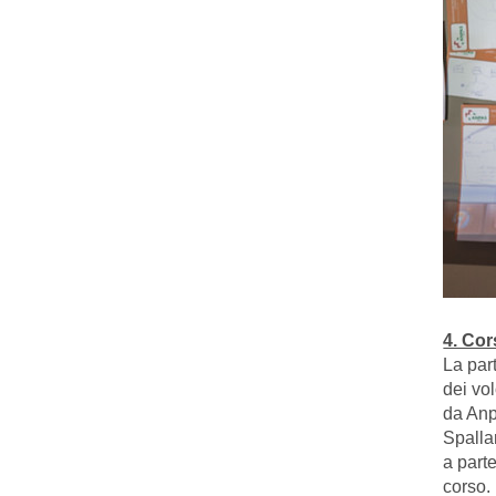
4. Cor
La par
dei vo
da Anp
Spalla
a parte
corso.