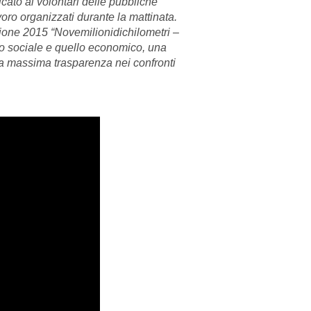
cato ai volontari delle pubbliche
voro organizzati durante la mattinata.
ione 2015 “Novemilionidichilometri –
io sociale e quello economico, una
lla massima trasparenza nei confronti