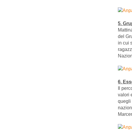
5. Gru
Mattin
del Gr
in cui 
ragazz
Nazion
6. Es
Il per
valori
quegli 
nazion
Marcen