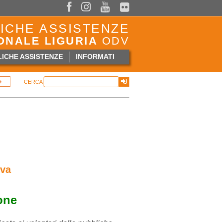



ICHE ASSISTENZE
ONALE LIGURIA
ODV
ICHE ASSISTENZE
INFORMATI
CERCA
ova
one