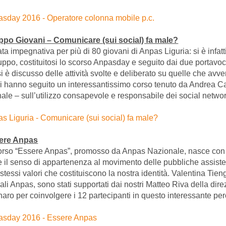
ppo Giovani – Comunicare (sui social) fa male?
ata impegnativa per più di 80 giovani di Anpas Liguria: si è infa
uppo, costituitosi lo scorso Anpasday e seguito dai due portavoc
si è discusso delle attività svolte e deliberato su quelle che avve
i hanno seguito un interessantissimo corso tenuto da Andrea 
ale – sull’utilizzo consapevole e responsabile dei social network
sere Anpas
corso “Essere Anpas”, promosso da Anpas Nazionale, nasce con 
 e il senso di appartenenza al movimento delle pubbliche assiste
stessi valori che costituiscono la nostra identità. Valentina Tien
ali Anpas, sono stati supportati dai nostri Matteo Riva della di
aro per coinvolgere i 12 partecipanti in questo interessante per