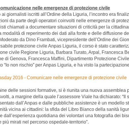
comunicazione nelle emergenze di protezione civile
 ai giornalisti iscritti all’Ordine della Liguria, l’incontro era fin
ioni da parte degli operatori coinvolti nelle emergenze di protezi
isti chiamati a documentare situazioni di criticità per la cittadi
a modalità di reperimento dei dati alla fonte e delle diffusione d
. Moderato da Dino Frambati, vicepresidente dell’Ordine dei Giorna
abile protezione civile Anpas Liguria, il corso è stato caratterizz
ione civile Regione Liguria, Barbara Turato, Arpal, Francesca Bel
 di Genova, Francesca Maffini, Dipartimento Protezione Civile
o “Io non rischio” per Anpas Liguria, e ha visto la partecipazione 
mine delle sessioni formative, si è riunita una nuova assemblea pl
svolti, a margine della quale l’assessore Viale ha dichiarato: “Il
sentato dall’Anpas e dalle pubbliche assistenze è un modello st
ità vicina ai cittadini: la sfida del Libro Bianco della sanità li
e dall’esperienza quotidiana dei volontari una fotografia dei biso
 più mirati nel percorso ospedale-territorio”.