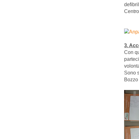
defibr
Centro
3. Acc
Con qu
parteci
volonta
Sono s
Bozzo 