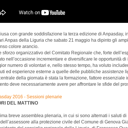
hiusa con grande soddisfazione la terza edizione di Anpasday, in
ari Anpas della Liguria che sabato 21 maggio ha dipinto gli amp
enso colore arancio.
 sforzo organizzativo del Comitato Regionale che, forte dell’es
uto nell’occasione incrementare e diversificare le opportunità di
ior numero di volontari e, nello stesso tempo, ha voluto includer
buti ed esperienze esterne a quelle delle pubbliche assistenze li
ntrale della giornata è stata la formazione, fattore essenziale in
nto deve necessariamente avere per affrontare le sfide del pro
ORI DEL MATTINO
ima breve assemblea plenaria, in cui si sono alternati i saluti di
 dell’assessore alla protezione civile del Comune di Genova Gia