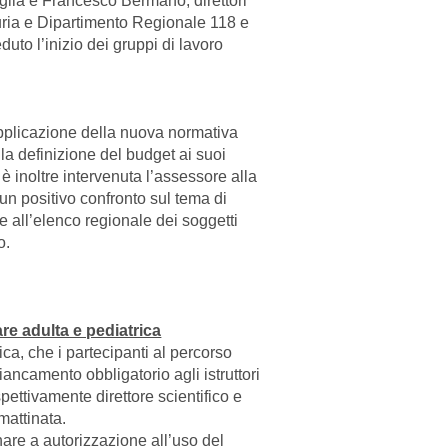
glia e Francesco Bermano, direttori
uria e Dipartimento Regionale 118 e
uto l’inizio dei gruppi di lavoro
’applicazione della nuova normativa
alla definizione del budget ai suoi
o è inoltre intervenuta l’assessore alla
un positivo confronto sul tema di
ne all’elenco regionale dei soggetti
o.
re adulta e pediatrica
ica, che i partecipanti al percorso
fiancamento obbligatorio agli istruttori
spettivamente direttore scientifico e
mattinata.
are a autorizzazione all’uso del