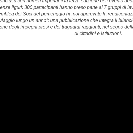
onclusa con numeri importanti la terza edizione dell’evento dedi
enze liguri: 300 partecipanti hanno preso parte ai 7 gruppi di la
mblea dei Soci del pomeriggio ha poi approvato la rendicontaz
viaggio lungo un anno”: una pubblicazione che integra il bilanc
ione degli impegni presi e dei traguardi raggiunti, nel segno de
di cittadini e istituzioni.