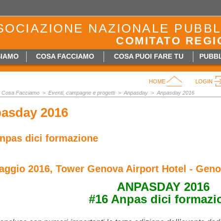
SOCIAZIONE NAZIONALE PUBBL
COMITATO REGI
SIAMO
COSA FACCIAMO
COSA PUOI FARE TU
PUBBL
HOME
LOGIN
Cosa Facciamo >
Eventi, campagne e progetti
>
Anpasday
>
Anpasday 2016
asday 2016
npas dici formazione
aggio 2016, Tower Genova Airport Hotel - Gen
ANPASDAY 2016
#16 Anpas dici formazi