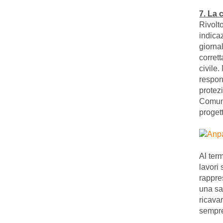
7. La 
Rivolto
indicaz
giornal
corrett
civile
respons
protez
Comune
progett
Al ter
lavori 
rappre
una san
ricavar
sempre