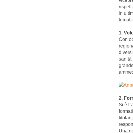
vicepr
rispet
in ult
tematic
1. Vol
Con ob
regiona
diversi
sanità
grande 
ammess
2. For
Si è tr
formati
titolar
respon
Una ri