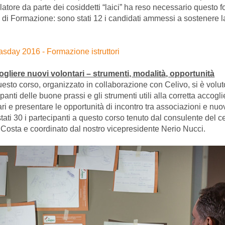
illatore da parte dei cosiddetti “laici” ha reso necessario questo
 di Formazione: sono stati 12 i candidati ammessi a sostenere l
ogliere nuovi volontari – strumenti, modalità, opportunità
esto corso, organizzato in collaborazione con Celivo, si è volut
panti delle buone prassi e gli strumenti utili alla corretta accogl
ri e presentare le opportunità di incontro tra associazioni e nuovi
tati 30 i partecipanti a questo corso tenuto dal consulente del ce
Costa e coordinato dal nostro vicepresidente Nerio Nucci.