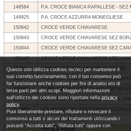
148584
P.A. CROCE BIANCA RAPALLESE - SE
149925
P.A. CROCE AZZURRA MONEGLIESE
150842
CROCE VERDE CHIAVARESE
150843
CROCE VERDE CHIAVARESE SEZ BO
150844
CROCE VERDE CHIAVARESE SEZ CA
150845
CROCE VERDE CHIAVARESE SEZ LAV
150846
CROCE VERDE CHIAVARESE SEZ NE
Questo sito utilizza cookies tecnici per mantenere il
suo corretto funzionamento, con il tuo consenso può
206039
PA CROCE VERDE SANTA MARGHERITA
far funzionare anche cookies per fini di analisi e/o di
206044
PUBBLICA ASSISTENZA SAN PIETRO V
terze parti per altri scopi. Maggiori informazioni
sull'utilizzo dei cookies sono riportate nella
privacy
206045
P.A. VOLONTARI DEL SOCCORSO S. AN
policy
.
212895
VOLONTARI DEL SOCCORSO SESTRI L
Puoi liberamente prestare, rifiutare o revocare il
consenso a tutti o alcuni dei trattamenti utilizzando i
148357
P.A. DEIVESE CROCE D'ORO
pulsanti “Accetta tutti”, “Rifiuta tutti” oppure con
TOTALE POSTI