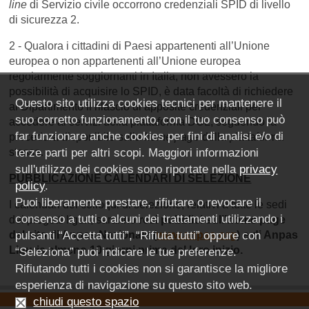
line
di Servizio civile occorrono credenziali SPID di livello
di sicurezza 2.
2 - Qualora i cittadini di Paesi appartenenti all’Unione
europea o non appartenenti all’Unione europea
regolarmente soggiornanti in Italia, non avessero la
possibilità di acquisire lo SPID, è data facoltà di richiedere
Questo sito utilizza cookies tecnici per mantenere il
al Dipartimento il rilascio di apposite credenziali per
suo corretto funzionamento, con il tuo consenso può
accedere ai servizi della piattaforma DOL, seguendo la
far funzionare anche cookies per fini di analisi e/o di
procedura disponibile sulla
home page
della piattaforma
stessa.
terze parti per altri scopi. Maggiori informazioni
sull'utilizzo dei cookies sono riportate nella
privacy
PUBBLICAZIONE CALENDARI DI SELEZIONE
policy
.
Puoi liberamente prestare, rifiutare o revocare il
I calendari dei colloqui di selezione, relativi a tutte le sedi
consenso a tutti o alcuni dei trattamenti utilizzando i
dei progetti liguri, saranno
resi pubblici sull’home page
del sito di Anpas Nazionale (
pulsanti “Accetta tutti”, “Rifiuta tutti” oppure con
www.anpas.org
) e di Anpas
Liguria almeno 10 giorni prima del loro inizio.
“Seleziona” puoi indicare le tue preferenze.
Rifiutando tutti i cookies non si garantisce la migliore
esperienza di navigazione su questo sito web.
chiudi questo spazio