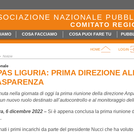
SOCIAZIONE NAZIONALE PUBBL
COMITATO REGI
SIAMO
COSA FACCIAMO
COSA PUOI FARE TU
PUBBL
HOME
LOGIN
>
Notizie
onale
AS LIGURIA: PRIMA DIREZIONE A
ASPARENZA
nuta nella giornata di oggi la prima riunione della direzione Anpa
un nuovo ruolo destinato all’autocontrollo e al monitoraggio dell
a, 6 dicembre 2022 –
Si è appena conclusa la prima riunione d
.
ati i primi incarichi da parte del presidente Nucci che ha voluto