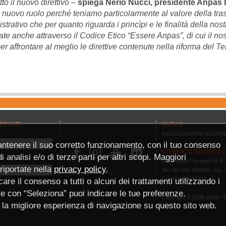
utto il nuovo direttivo
–
spiega Nerio Nucci, presidente Anpas 
 nuovo ruolo perché teniamo particolarmente al valore della tras
trativo che per quanto riguarda i princìpi e le finalità della nostr
ate anche attraverso il Codice Etico “Essere Anpas”, di cui il no
r affrontare al meglio le direttive contenute nella riforma del Te
ERVATA
ANPAS
ASSOCIAZIONE NAZION
antenere il suo corretto funzionamento, con il tuo consenso



COMITATO REGIONE 
 analisi e/o di terze parti per altri scopi. Maggiori
Via Antonio Pacinotti 52 
 riportate nella
privacy policy
.
Tel +39 010 463405 - fax
C.F. 80046830107
are il consenso a tutti o alcuni dei trattamenti utilizzando i
pure con “Seleziona” puoi indicare le tue preferenze.
Copyright © 2000-2026 -
P
ce la migliore esperienza di navigazione su questo sito web.