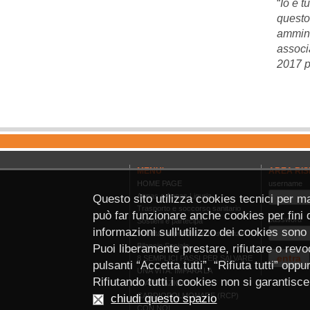
“
Io e t
questo
amminis
associ
2017 pe
MENU'
AREA RIS
HOME PAGE
username
Anpas e Anpas Liguria
Questo sito utilizza cookies tecnici per m
Trasporto e soccorso sanitario
può far funzionare anche cookies per fini di
password
Sostieni e partecipa
informazioni sull'utilizzo dei cookies sono
Volontari e pubbliche assistenze
Bilancio Sociale
Puoi liberamente prestare, rifiutare o revoc
8 SEMPLICI PASSI PER SALVARE
pulsanti “Accetta tutti”, “Rifiuta tutti” op
UNA VITA: IMPARA LA
Rifiutando tutti i cookies non si garantis
RIANIMAZIONE
CARDIOPOLMONARE (RCP)
chiudi questo spazio
CON NOI