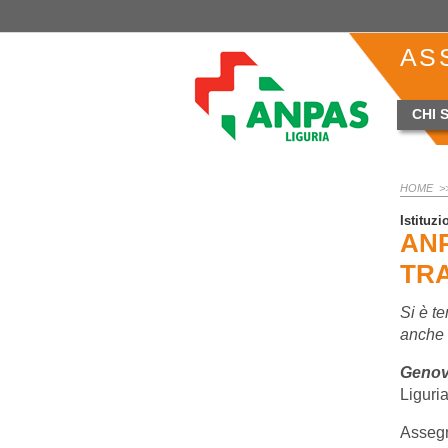
AS
CHI 
HOME
>
Istituzi
ANP
TR
Si è te
anche 
Genov
Liguria
Assegn