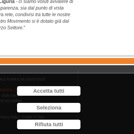
Liguria
-
ci siamo voluti avvalere di
parenza, sia dal punto di vista
a rete, condivisi tra tutte le nostre
stro Movimento si è dotato già dal
rzo Settore.
”
ALE PUBBLICHE ASSISTENZE
LIGURIA ODV
Accetta tutti
R - 16151 Genova
 +39 010 462500
Seleziona
rivacy Policy
- Credits
IT Zeta
Rifiuta tutti