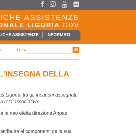



ICHE ASSISTENZE
ONALE LIGURIA
ODV
ICHE ASSISTENZE
INFORMATI
CERCA
LL’INSEGNA DELLA
s Liguria: tra gli incarichi assegnati,
a reta associativa.
ella neo eletta direzione Anpas
 attribuire ai componenti della sua