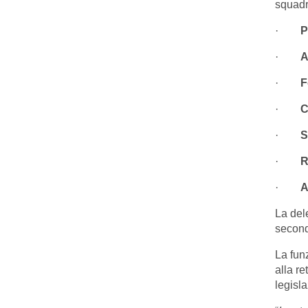
squadr
·
P
·
A
·
F
·
C
·
S
·
R
·
A
La del
second
La fun
alla re
legisl