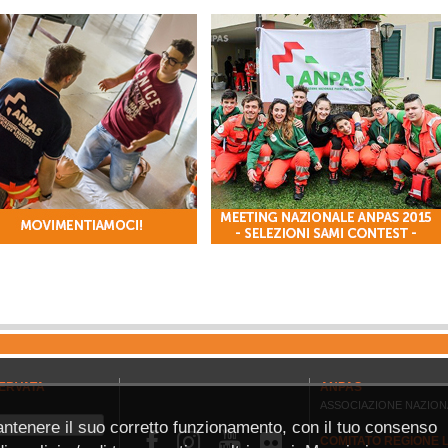
ERVATA
ANPAS
ASSOCIAZIONE NAZION
antenere il suo corretto funzionamento, con il tuo consenso



COMITATO REGIONE 