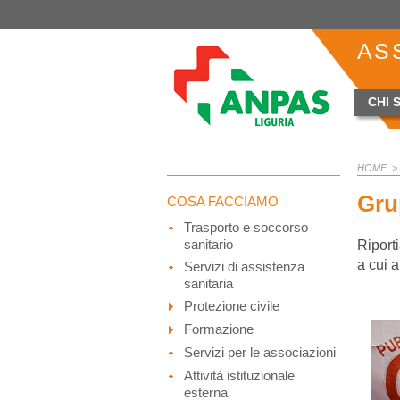
AS
CHI 
HOME
> 
Grup
COSA FACCIAMO
Trasporto e soccorso
sanitario
Riport
a cui 
Servizi di assistenza
sanitaria
Protezione civile
Formazione
Servizi per le associazioni
Attività istituzionale
esterna