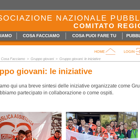
SOCIAZIONE NAZIONALE PUBBL
COMITATO REGI
SIAMO
COSA FACCIAMO
COSA PUOI FARE TU
PUBBL
HOME
LOGIN
Cosa Facciamo >
Gruppo giovani
>
Gruppo giovani: le iniziative
po giovani: le iniziative
iamo qui una breve sintesi delle iniziative organizzate come Gr
abbiamo partecipato in collaborazione o come ospiti.