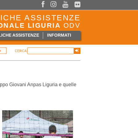



ICHE ASSISTENZE
ONALE LIGURIA
ODV
ICHE ASSISTENZE
INFORMATI
CERCA
uppo Giovani Anpas Liguria e quelle